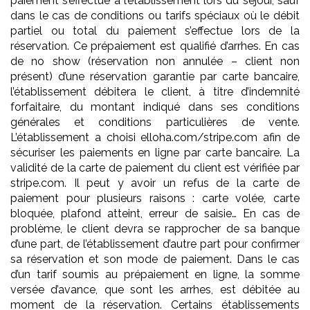
paiement s’effectue à l’établissement lors du séjour, sauf
dans le cas de conditions ou tarifs spéciaux où le débit
partiel ou total du paiement s’effectue lors de la
réservation. Ce prépaiement est qualifié d’arrhes. En cas
de no show (réservation non annulée – client non
présent) d’une réservation garantie par carte bancaire,
l’établissement débitera le client, à titre d’indemnité
forfaitaire, du montant indiqué dans ses conditions
générales et conditions particulières de vente.
L’établissement a choisi elloha.com/stripe.com afin de
sécuriser les paiements en ligne par carte bancaire. La
validité de la carte de paiement du client est vérifiée par
stripe.com. Il peut y avoir un refus de la carte de
paiement pour plusieurs raisons : carte volée, carte
bloquée, plafond atteint, erreur de saisie… En cas de
problème, le client devra se rapprocher de sa banque
d’une part, de l’établissement d’autre part pour confirmer
sa réservation et son mode de paiement. Dans le cas
d’un tarif soumis au prépaiement en ligne, la somme
versée d’avance, que sont les arrhes, est débitée au
moment de la réservation. Certains établissements