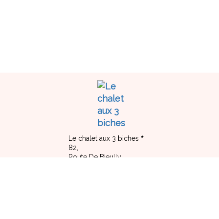
Le chalet aux 3 biches
82,
Route De Bieully,
74440 MIEUSSY - FRANCE
+33 4 50 31 83 29
Contacter par email