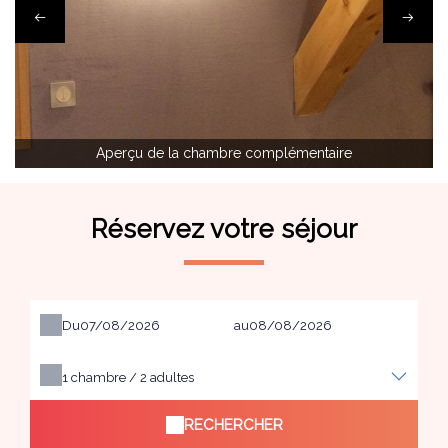
Aperçu de la chambre complémentaire
Réservez votre séjour
Du
au
1
chambre /
2
adultes
RECHERCHER