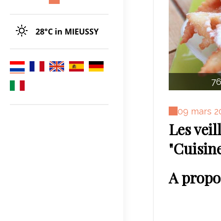
28°C
in MIEUSSY
76
09 mars 2
Les veil
"Cuisin
A propo