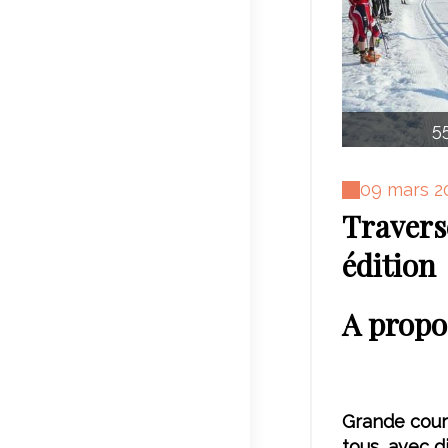
5
09 mars 2
Travers
édition
A propo
Grande cours
tous, avec d