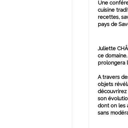
Une conféren
cuisine trad
recettes, sa
pays de Sav
Juliette CH
ce domaine. 
prolongera l
A travers de
objets révél
découvrirez 
son évolutio
dont on les
sans modéra