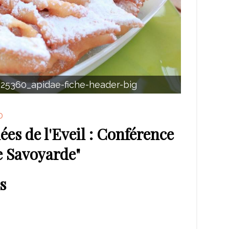
25360_apidae-fiche-header-big
0
lées de l'Eveil : Conférence
e Savoyarde"
s