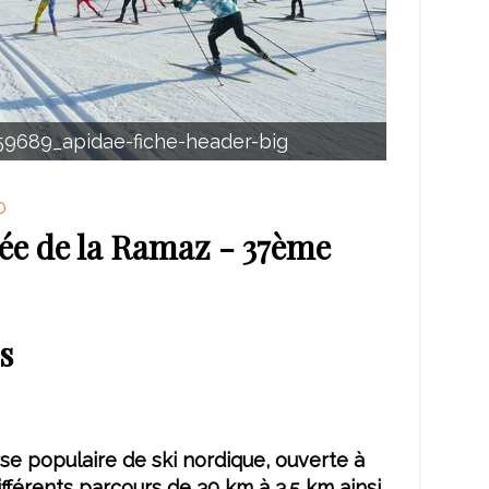
59689_apidae-fiche-header-big
0
ée de la Ramaz - 37ème
s
e populaire de ski nordique, ouverte à
ifférents parcours de 30 km à 3.5 km ainsi