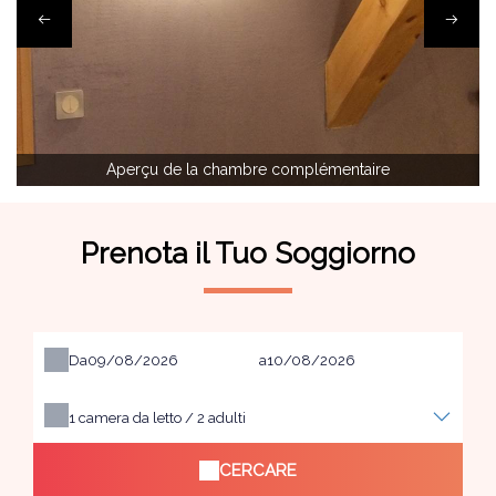
Aperçu de la chambre complémentaire
Prenota il Tuo Soggiorno
Da
a
1
camera da letto /
2
adulti
CERCARE