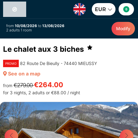
EUR
0
from
10/08/2026
to
13/08/2026
Modify
2 adults 1 room
Le chalet aux 3 biches
82 Route De Bieully - 74440 MIEUSSY
PROMO
See on a map
€264.00
€279.00
from
for 3 nights, 2 adults or €88.00 / night