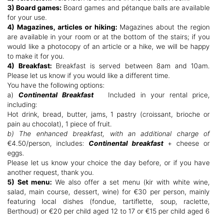
3) Board games:
Board games and pétanque balls are available
for your use.
4) Magazines, articles or hiking:
Magazines about the region
are available in your room or at the bottom of the stairs; if you
would like a photocopy of an article or a hike, we will be happy
to make it for you.
4) Breakfast:
Breakfast is served between 8am and 10am.
Please let us know if you would like a different time.
You have the following options:
a)
Continental Breakfast
Included in your rental price,
including:
Hot drink, bread, butter, jams, 1 pastry (croissant, brioche or
pain au chocolat), 1 piece of fruit.
b) The enhanced breakfast, with an additional charge of
€4.50/person, includes:
Continental breakfast
+ cheese or
eggs.
Please let us know your choice the day before, or if you have
another request, thank you.
5) Set menu:
We also offer a set menu (kir with white wine,
salad, main course, dessert, wine) for €30 per person, mainly
featuring local dishes (fondue, tartiflette, soup, raclette,
Berthoud) or €20 per child aged 12 to 17 or €15 per child aged 6