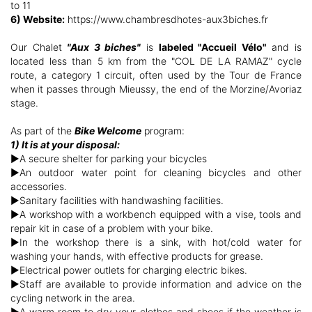
to 11
6) Website:
https://www.chambresdhotes-aux3biches.fr
Our Chalet
"Aux 3 biches"
is
labeled "Accueil Vélo"
and is
located less than 5 km from the "COL DE LA RAMAZ" cycle
route, a category 1 circuit, often used by the Tour de France
when it passes through Mieussy, the end of the Morzine/Avoriaz
stage.
As part of the
Bike Welcome
program:
1) It is at your disposal:
►A secure shelter for parking your bicycles
►An outdoor water point for cleaning bicycles and other
accessories.
►Sanitary facilities with handwashing facilities.
►A workshop with a workbench equipped with a vise, tools and
repair kit in case of a problem with your bike.
►In the workshop there is a sink, with hot/cold water for
washing your hands, with effective products for grease.
►Electrical power outlets for charging electric bikes.
►Staff are available to provide information and advice on the
cycling network in the area.
►A warm room to dry your clothes and shoes if the weather is