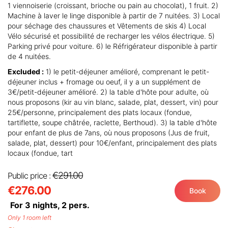
1 viennoiserie (croissant, brioche ou pain au chocolat), 1 fruit. 2)
Machine à laver le linge disponible à partir de 7 nuitées. 3) Local
pour séchage des chaussures et Vêtements de skis 4) Local
Vélo sécurisé et possibilité de recharger les vélos électrique. 5)
Parking privé pour voiture. 6) le Réfrigérateur disponible à partir
de 4 nuitées.
Excluded :
1) le petit-déjeuner amélioré, comprenant le petit-
déjeuner inclus + fromage ou oeuf, il y a un supplément de
3€/petit-déjeuner amélioré. 2) la table d'hôte pour adulte, où
nous proposons (kir au vin blanc, salade, plat, dessert, vin) pour
25€/personne, principalement des plats locaux (fondue,
tartiflette, soupe châtrée, raclette, Berthoud). 3) la table d'hôte
pour enfant de plus de 7ans, où nous proposons (Jus de fruit,
salade, plat, dessert) pour 10€/enfant, principalement des plats
locaux (fondue, tart
€291.00
Public price :
€276.00
Book
For 3 nights,
2
pers.
Only 1 room left