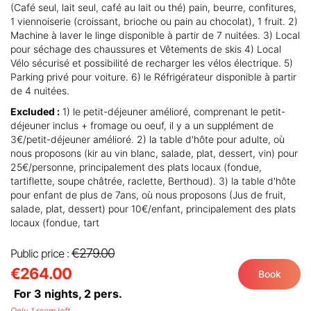
(Café seul, lait seul, café au lait ou thé) pain, beurre, confitures,
1 viennoiserie (croissant, brioche ou pain au chocolat), 1 fruit. 2)
Machine à laver le linge disponible à partir de 7 nuitées. 3) Local
pour séchage des chaussures et Vêtements de skis 4) Local
Vélo sécurisé et possibilité de recharger les vélos électrique. 5)
Parking privé pour voiture. 6) le Réfrigérateur disponible à partir
de 4 nuitées.
Excluded :
1) le petit-déjeuner amélioré, comprenant le petit-
déjeuner inclus + fromage ou oeuf, il y a un supplément de
3€/petit-déjeuner amélioré. 2) la table d'hôte pour adulte, où
nous proposons (kir au vin blanc, salade, plat, dessert, vin) pour
25€/personne, principalement des plats locaux (fondue,
tartiflette, soupe châtrée, raclette, Berthoud). 3) la table d'hôte
pour enfant de plus de 7ans, où nous proposons (Jus de fruit,
salade, plat, dessert) pour 10€/enfant, principalement des plats
locaux (fondue, tart
€279.00
Public price :
€264.00
Book
For 3 nights,
2
pers.
Only 1 room left