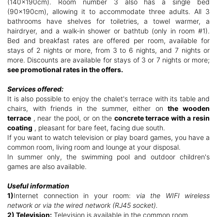
(140x190cm). Room number 3 also has a single bed
(90x190cm), allowing it to accommodate three adults. All 3
bathrooms have shelves for toiletries, a towel warmer, a
hairdryer, and a walk-in shower or bathtub (only in room #1).
Bed and breakfast rates are offered per room, available for
stays of 2 nights or more, from 3 to 6 nights, and 7 nights or
more. Discounts are available for stays of 3 or 7 nights or more;
see promotional rates in the offers.
Services offered:
It is also possible to enjoy the chalet's terrace with its table and
chairs, with friends in the summer, either on
the wooden
terrace
, near the pool, or on the
concrete terrace with a resin
coating
, pleasant for bare feet, facing due south.
If you want to watch television or play board games, you have a
common room, living room and lounge at your disposal.
In summer only, the swimming pool and outdoor children's
games are also available.
Useful information
1)
Internet connection in your room:
via the WIFI wireless
network or via the wired network (RJ45 socket).
2) Television:
Television is available in the common room.